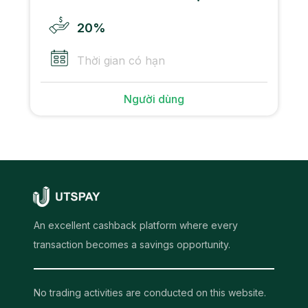
20%
Thời gian có hạn
Người dùng
An excellent cashback platform where every
transaction becomes a savings opportunity.
No trading activities are conducted on this website.