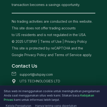
transaction becomes a savings opportunity.
No trading activities are conducted on this website.
This site does not offer trading accounts
to US residents and is not regulated in the USA.
© 2025 UTSPAY |
Terms of Use
|
Privacy Policy
This site is protected by reCAPTCHA and the
Google Privacy Policy and Terms of Service apply.
Contact Us
support@utspay.com
UTS TECHNOLOGIES LTD
Beachmont Business Centre, 341,
Situs web ini menggunakan cookie untuk meningkatkan pengalaman
Kingstown St.Vincent and the Grenadines
Anda saat menggunakan situs web kami. Silakan baca
Kebijakan
Privasi
kami untuk informasi lebih lanjut.
Kelola Pengaturan
Hanya terima yang diperlukan