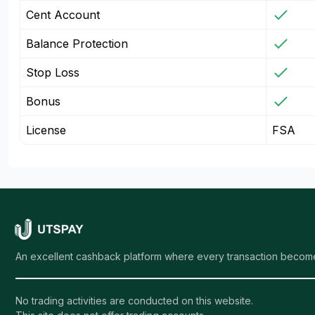
Cent Account
Balance Protection
Stop Loss
Bonus
License
FSA
An excellent cashback platform where every transaction become
No trading activities are conducted on this website.