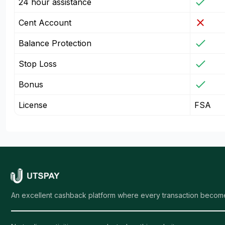
24 hour assistance
Cent Account
Balance Protection
Stop Loss
Bonus
License
FSA
An excellent cashback platform where every transaction become