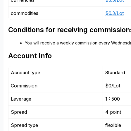
currencies
$3.5/Lot
commodities
$6.3/Lot
Conditions for receiving commission
You will receive a weekly commission every Wednesda
Account Info
Account type
Standard
Commission
$0/Lot
Leverage
1 : 500
Spread
4 point
Spread type
flexible