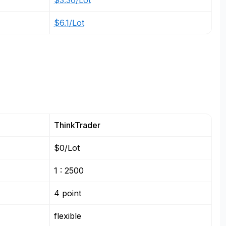
$3.36/Lot
$6.1/Lot
ThinkTrader
$0/Lot
1 : 2500
4 point
flexible