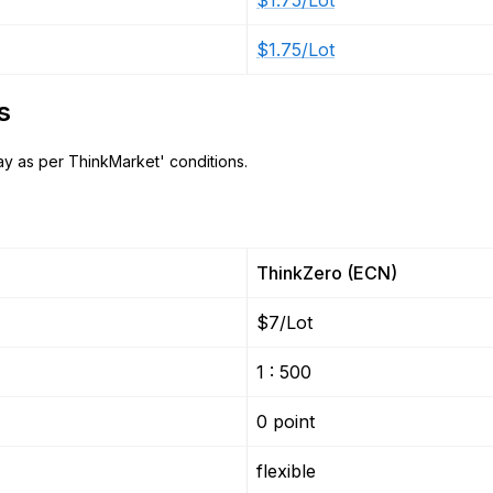
$1.75/Lot
$1.75/Lot
s
y as per ThinkMarket' conditions.
ThinkZero (ECN)
$7/Lot
1 : 500
0 point
flexible