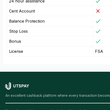
24 hour assistance
Cent Account
Balance Protection
Stop Loss
Bonus
License
FSA
An excellent cashback platform where every transaction become