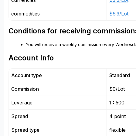
currencies
$3.5/Lot
commodities
$6.3/Lot
Conditions for receiving commission
You will receive a weekly commission every Wednesda
Account Info
Account type
Standard
Commission
$0/Lot
Leverage
1 : 500
Spread
4 point
Spread type
flexible