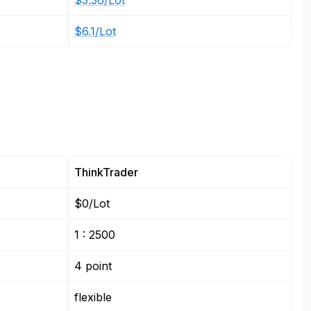
$3.36/Lot
$6.1/Lot
ThinkTrader
$0/Lot
1 : 2500
4 point
flexible