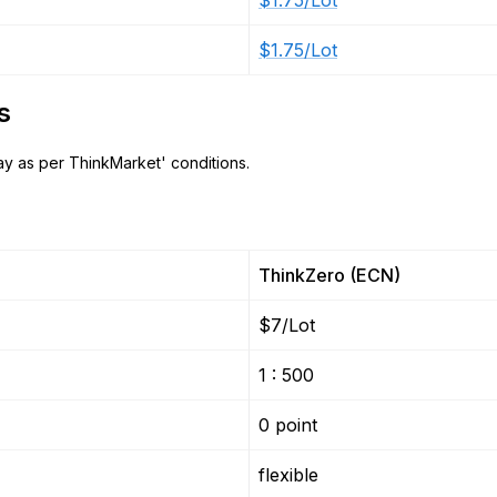
$1.75/Lot
$1.75/Lot
s
y as per ThinkMarket' conditions.
ThinkZero (ECN)
$7/Lot
1 : 500
0 point
flexible